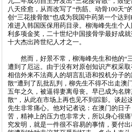
九二年成功自主开发出“三花接骨散”，致
八天痊愈，从而改写了“伤筋、动骨100天”
创“三花接骨散”也成为我国中药第一个达到
准进入韩国医保用药目录。柳海峰先生个人
利多项金奖，二十世纪中国接骨学最好成就
十大杰出跨世纪人才之一。
然而，好景不常，柳海峰先生和他的“三
遭到了厄运。由于没有对原创知识产权采取
相信外来不法商人的胡言乱语和投机分子的
散”遭到了乱批乱判，柳先生不得不出走澳
五年之久，被逼得妻离母丧。早已成为名牌
散”，从此在市场上再也见不到踪影。谈起
先生非常痛心。他对记者说：在澳门的日子
苦，精神上的压力也非常大，所以身心很痛
究发明，就是一件很不容易的事情，要付出