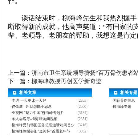
作。
谈话结束时，柳海峰先生和我热烈握手
断取得新的成就，他高声笑道：“有国家的
辈、老领导、老朋友的帮助，我想这是肯定
上一篇：
济南市卫生系统领导赞扬“百万骨伤患者站
下一篇：
柳海峰教授再创医学新奇迹
相关文章
相关专题
·
李进-一天更比一天好
[2853]
·国际骨伤信息
·
佟铁鑫 - 叫我怎能不思念
[2500]
·柳海峰专题
·
央视网-“魅力中国”柳海峰专题片
[3184]
·
华人会客厅-柳海峰访问视频
[2851]
·
柳海峰受前韩国国务总理邀请访问首尔
[3216]
·
柳海峰教授参加“金河杯”首届老年节
[3052]