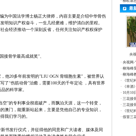
·
柳欧基
最
编为中国法学博士杨正大律师，内容主要是介绍中华骨伤
利发明知识产权奋斗，一生几经磨难，维护清白的里程。
明社会经济推动一个深刻反省，任何关注知识产权权保护
央视
中国接骨学最高成就奖”、
·
央视网-
。
·
柳海峰
·
柳海峰
20多年前发明的”LIU OGN 骨细胞生素”，被世界认
·
《世纪
了“伤筋动骨”治癒，需要100天的千年定论 ，具有世界
·
《幸酒
药品的科学家。
·
10月1
·
三花接骨
当空”的专利事业彻底破产，而飘泊天涯，这一个转变，
·
三花接骨
亲的澳门，能重新站起来，主要是凭他自己的专业知识，
·
《世纪
值得我们学习的。
·
假冒三
新书发行仪式，并征得他的同意和广大读者、媒体及同