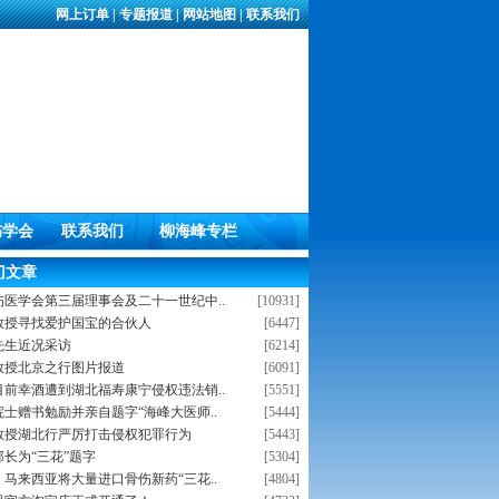
网上订单
|
专题报道
|
网站地图
|
联系我们
伤学会
联系我们
柳海峰专栏
门文章
伤医学会第三届理事会及二十一世纪中..
[10931]
教授寻找爱护国宝的合伙人
[6447]
先生近况采访
[6214]
教授北京之行图片报道
[6091]
目前幸酒遭到湖北福寿康宁侵权违法销..
[5551]
士赠书勉励并亲自题字“海峰大医师..
[5444]
教授湖北行严厉打击侵权犯罪行为
[5443]
长为“三花”题字
[5304]
马来西亚将大量进口骨伤新药“三花..
[4804]