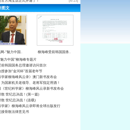
恩官方淘宝店正式开通了！
[4723]
新图文
网-“魅力中国..
柳海峰受前韩国国务..
“魅力中国”柳海峰专题片
受前韩国国务总理邀请访问首尔
教授参加“金河杯”首届老年节
科学家柳海峰风云录》澳门新书发布会
》为国家机关老领导、老将军指定用酒！
0日《世纪科学家》柳海峰风云录新书发布会
散 世纪总决战！(第一篇)
散 世纪总决战！(连载)
科学家》柳海峰风云录即将全球出版发行
花接骨散法律意见书