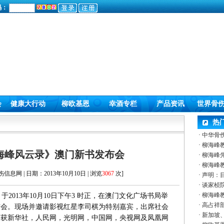
码：
会
健康大行动
柳欧基恩
幸酒专栏
产品资讯
世界骨
热
·
中华骨
·
柳海峰
海峰风云录》澳门新书发布会
·
柳海峰
·
柳海峰
息网 | 日期：2013年10月10日 | 浏览
3067
次]
·
声明：
·
谈家桢院
·
柳海峰
013年10月10日下午3 时正，在澳门文化广场书局举
·
高占祥部
布会。现场并邀请影视红星李司棋为特别嘉宾，出席社会
·
新加坡、
更获新华社，人民网，光明网，中国网，央视网及凤凰网