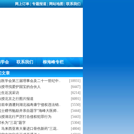
网上订单
|
专题报道
|
网站地图
|
联系我们
伤学会
联系我们
柳海峰专栏
门文章
伤医学会第三届理事会及二十一世纪中..
[10931]
教授寻找爱护国宝的合伙人
[6447]
先生近况采访
[6214]
教授北京之行图片报道
[6091]
目前幸酒遭到湖北福寿康宁侵权违法销..
[5550]
士赠书勉励并亲自题字“海峰大医师..
[5444]
教授湖北行严厉打击侵权犯罪行为
[5443]
长为“三花”题字
[5304]
马来西亚将大量进口骨伤新药“三花..
[4804]