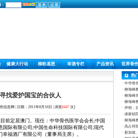
码：
会
健康大行动
柳欧基恩
幸酒专栏
产品资讯
世界骨
热
·
中华骨
·
柳海峰
寻找爱护国宝的合伙人
·
柳海峰
·
柳海峰
信息网 | 日期：2011年8月16日 | 浏览
6447
次]
·
声明：
·
谈家桢院
，目前定居澳门。现任：中华骨伤医学会会长
;
中国
·
柳海峰
·
高占祥部
恩国际有限公司
;
中国生命科技国际有限公司
;
现代
·
新加坡、
门幸福酒厂有限公司（董事局主席）。