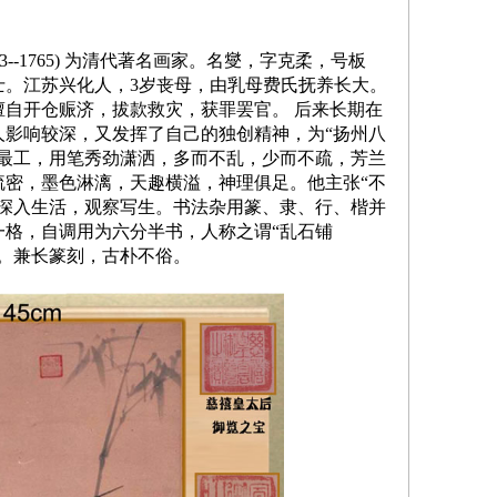
3--1765)
为清代著名画家。名燮，字克柔，号板
士。江苏兴化人，
3
岁丧母，由乳母费氏抚养长大。
擅自开仓赈济，拔款救灾，获罪罢官。
后来长期在
人影响较深，又发挥了自己的独创精神，为“扬州八
为最工，用笔秀劲潇洒，多而不乱，少而不疏，芳兰
疏密，墨色淋漓，天趣横溢，神理俱足。他主张“不
视深入生活，观察写生。书法杂用篆、隶、行、楷并
一格，自调用为六分半书，人称之谓“乱石铺
。兼长篆刻，古朴不俗。