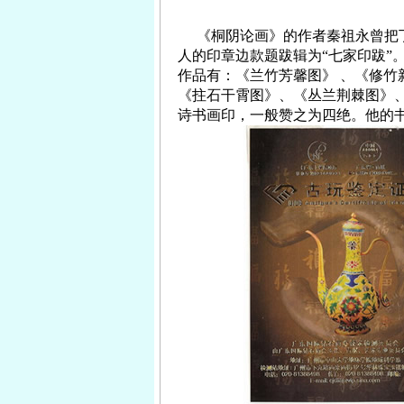
《桐阴论画》的作者秦祖永曾把
人的印章边款题跋辑为“七家印跋”
作品有：《兰竹芳馨图》
、《修竹
《拄石干霄图》、《丛兰荆棘图》
诗书画印，一般赞之为四绝。他的