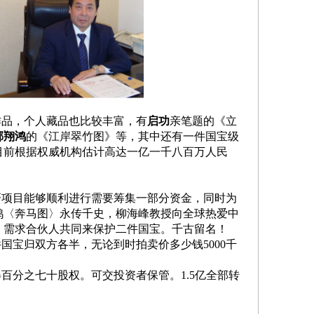
作品，个人藏品也比较丰富，有
启功
亲笔题的《立
邢翔鸿
的《江岸翠竹图》等，其中还有一件国宝级
目前根据权威机构估计高达一亿一千八百万人民
研项目能够顺利进行需要筹集一部分资金，同时为
鸿〈奔马图〉永传千史，
柳海峰
教授向全球热爱中
，需求合伙人共同来保护二件国宝。千古留名！
件国宝归双方各半，无论到时拍卖价多少钱
5000
千
得百分之七十股权。可交投资者保管。
1.5
亿全部转