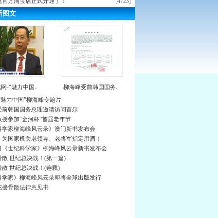
恩官方淘宝店正式开通了！
[4723]
新图文
网-“魅力中国..
柳海峰受前韩国国务..
“魅力中国”柳海峰专题片
受前韩国国务总理邀请访问首尔
教授参加“金河杯”首届老年节
科学家柳海峰风云录》澳门新书发布会
》为国家机关老领导、老将军指定用酒！
0日《世纪科学家》柳海峰风云录新书发布会
散 世纪总决战！(第一篇)
散 世纪总决战！(连载)
科学家》柳海峰风云录即将全球出版发行
花接骨散法律意见书