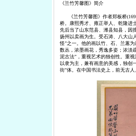
《兰竹芳馨图》简介
《兰竹芳馨图》作者郑板桥
(169
桥。康熙秀才、雍正举人、乾隆进
先后当了山东范县、潍县知县，因
扬州以卖画为生。受石涛、八大山
怪”之一。他的画以竹、石、兰蕙
数丛，浓墨画花，秀逸多姿；浓淡
泥古法”，重视艺术的独创性。重
以隶为主，兼有画意的美感，独创
街”体。在中国书法史上，前无古人