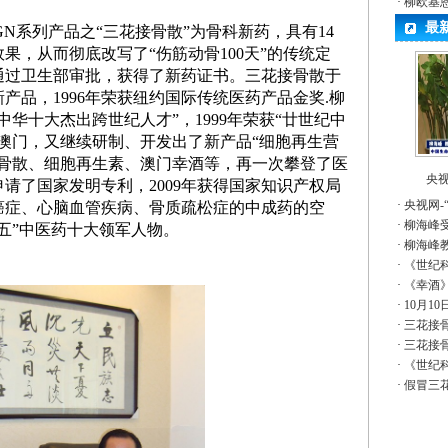
·
柳欧基
最
GN
系列产品之“三花接骨散”为骨科新药，具有
14
效果，从而彻底改写了“伤筋动骨
100
天”的传统定
通过卫生部审批，获得了新药证书。三花接骨散于
新产品，
1996
年荣获纽约国际传统医药产品金奖
.
柳
中华十大杰出跨世纪人才”，
1999
年荣获“廿世纪中
澳门，又继续研制、开发出了新产品“细胞再生营
接骨散、细胞再生素、澳门幸酒等，再一次攀登了医
央视
申请了国家发明专利，
2009
年获得国家知识产权局
·
央视网-
癌症、心脑血管疾病、骨质疏松症的中成药的空
·
柳海峰
五”中医药十大领军人物。
·
柳海峰
·
《世纪
·
《幸酒
·
10月1
·
三花接骨
·
三花接骨
·
《世纪
·
假冒三