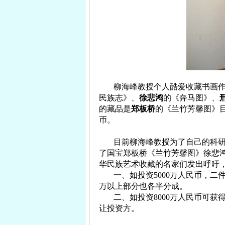
柳海峰
教授个人酷爱收藏书画
民族志》、
徐悲鸿
的《奔马图》、
的藏品是
郑板桥
的《兰竹芳馨图》
币。
目前
柳海峰
教授为了自己的科
了国宝郑板桥《兰竹芳馨图》徐悲
华民族艺术收藏的名家们发出呼吁
一、如投资
5000
万人民币，二
万以上部分也各半分成。
二、如投资
8000
万人民币可获
让投资方。