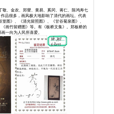
丁敬、金农、郑燮、黄易、奚冈、蒋仁、陈鸿寿七
。作品很多，画风极大地影响了清代的画坛。代表
新篁图》、《清光留照图》、《甘谷菊泉图》、
、《画竹留赠图》等。有《板桥文集》。郑板桥的
书画一向为人民所喜爱。