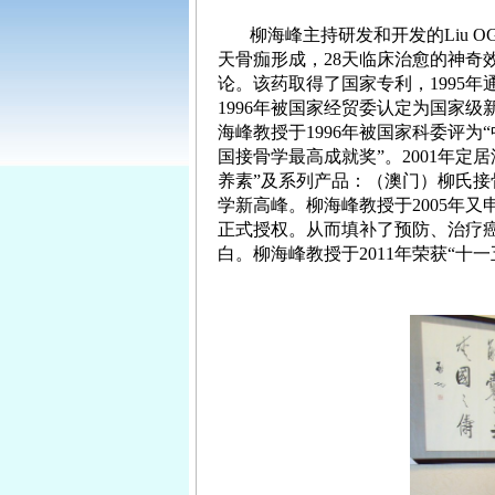
柳海峰主持研发和开发的
Liu O
天骨痂形成，
28
天临床治愈的神奇
论。该药取得了国家专利，
1995
年
1996
年被国家经贸委认定为国家级
海峰
教授于
1996
年被国家科委评为“
国接骨学最
高成就奖”。
2001
年定居
养素”及系列产品：（澳门）柳氏
学新高峰。
柳海峰
教授于
2005
年又
正式授权。从而填补了预防、治疗
白。
柳海峰
教授于
2011
年荣获“十一