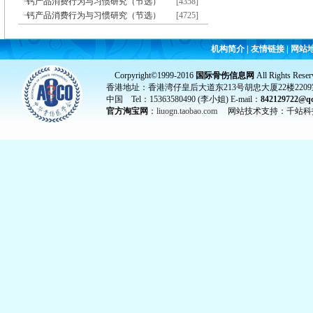
·
钙产品消费行为与习惯研究（节选）
[4358]
·
钙产品消费行为与习惯研究（节选）
[4725]
机构简介
|
友情链接
|
网站
Corpyright©1999-2016
国际骨伤信息网
All Rights Reser
香港地址：香港湾仔皇后大道东213号胡忠大厦22楼2209
中国 Tel：15363580490 (李小姐) E-mail：
842129722@q
官方淘宝网
：
liuogn.taobao.com
网站技术支持：千站科