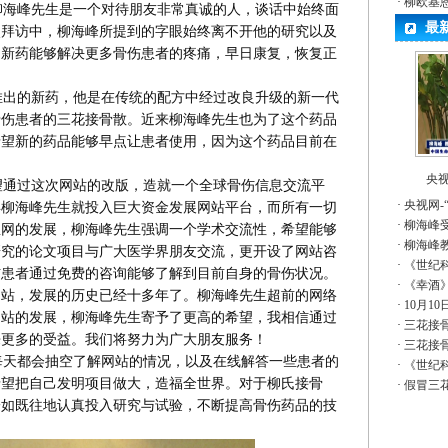
·
柳欧基
海峰先生是一个对待朋友非常真诚的人，谈话中始终面
最
次拜访中，柳海峰所提到的字眼始终离不开他的研究以及
的新药能够解决更多骨伤患者的疼痛，早日康复，恢复正
出的新药，他是在传统的配方中经过改良升级的新一代
骨伤患者的三花接骨散。近来柳海峰先生也为了这个药品
希望新的药品能够早点让患者使用，因为这个药品目前在
央视
通过这次网站的改版，造就一个全球骨伤信息交流平
·
央视网-
9年柳海峰先生就投入巨大资金发展网站平台，而所有一切
·
柳海峰
息网的发展，柳海峰先生强调一个学术交流性，希望能够
·
柳海峰
研究的论文项目与广大医学界朋友交流，更开设了网站咨
·
《世纪
伤患者通过免费的咨询能够了解到目前自身的骨伤状况。
·
《幸酒
网站，发展的历史已经十多年了。柳海峰先生超前的网络
·
10月1
网站的发展，柳海峰先生寄予了更高的希望，我相信通过
·
三花接骨
来更多的受益。我们将努力为广大朋友服务！
·
三花接骨
天都会抽空了解网站的情况，以及在线解答一些患者的
·
《世纪
希望把自己发明项目做大，造福全世界。对于柳氏接骨
·
假冒三
一如既往地认真投入研究与试验，不断提高骨伤药品的技