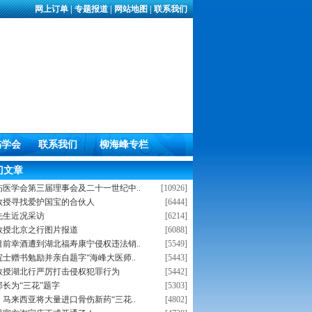
网上订单
|
专题报道
|
网站地图
|
联系我们
伤学会
联系我们
柳海峰专栏
门文章
伤医学会第三届理事会及二十一世纪中..
[10926]
教授寻找爱护国宝的合伙人
[6444]
先生近况采访
[6214]
教授北京之行图片报道
[6088]
目前幸酒遭到湖北福寿康宁侵权违法销..
[5549]
士赠书勉励并亲自题字“海峰大医师..
[5443]
教授湖北行严厉打击侵权犯罪行为
[5442]
长为“三花”题字
[5303]
马来西亚将大量进口骨伤新药“三花..
[4802]