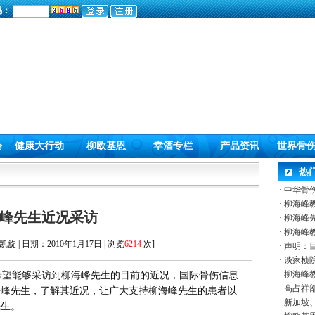
码：
会
健康大行动
柳欧基恩
幸酒专栏
产品资讯
世界骨
热
·
中华骨
·
柳海峰
峰先生近况采访
·
柳海峰
·
柳海峰
旋 | 日期：2010年1月17日 | 浏览
6214
次]
·
声明：
·
谈家桢院
·
柳海峰
望能够采访到柳海峰先生的目前的近况，国际骨伤信息
·
高占祥部
海峰先生，了解其近况，让广大支持柳海峰先生的患者以
·
新加坡、
先生。