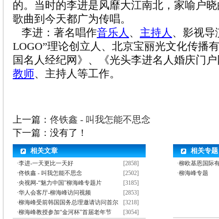
的。当时的李进是风靡大江南北，家喻户晓
歌曲到今天都广为传唱。
李进：著名唱作
音乐人
、
主持人
、影视导
LOGO”理论创立人、北京宝丽光文化传播
国名人经纪网》、《光头李进名人婚庆门户
教师
、主持人等工作。
上一篇：
佟铁鑫 - 叫我怎能不思念
下一篇：没有了！
相关文章
相关专题
·
李进-一天更比一天好
[2858]
·柳欧基恩国际
·
佟铁鑫 - 叫我怎能不思念
[2502]
·柳海峰专题
·
央视网-“魅力中国”柳海峰专题片
[3185]
·
华人会客厅-柳海峰访问视频
[2853]
·
柳海峰受前韩国国务总理邀请访问首尔
[3218]
·
柳海峰教授参加“金河杯”首届老年节
[3054]