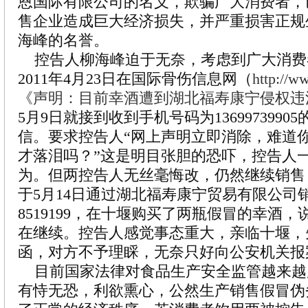
恩国际有限公司的名义，欺骗广大消费者，
售企业造成巨大经济损失，并严重损害正规
海峰的名誉。
控告人柳海峰迫于无奈，考虑到广大消费
2011年4月23日在国际骨伤信息网（
http://w
《声明：目前幸酒遭到湖北福寿康宁侵权违
5月9日就接到收到手机号码为136997399
信。要求控告人“网上声明立即消除，难道
才落泪吗？”这是明目张胆的恐吓，控告人
为。但两控告人无丝毫悔改，仍然继续销售
于5月14日通过湖北福寿康宁贸易有限公司销售
8519199，在十堰购买了两瓶假冒的幸酒
在继续。控告人感觉事态重大，亲临十堰，
函，对方不予理睬，无奈只好向公安机关报
目前国家法律对食品生产安全监管越来越
有恃无恐，利欲熏心，公然生产销售假冒伪