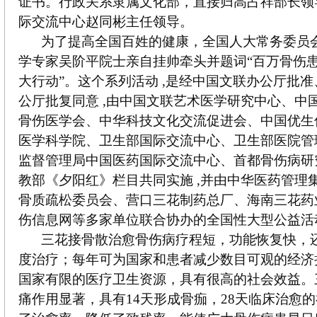
证书。行政关系隶属文化部，直接归高占祥部长领
际交流中心赵同彬主任领导。
为了提高全国百姓的健康，全国人大常务委员
学专家吴阶平院士亲自挂帅牵头并题词“百万骨伤
大行动”。这个系列活动 ,是经中国文联办公厅批
公厅批复同意 ,由中国文联艺术医学研究中心、中
骨伤医学会、中华科技文化交流促进会、中国优生
医学科学院、卫生部国际交流中心、卫生部医院管
监督管理局中国医药国际交流中心、首都骨伤病研
教部《夕阳红》栏目共同实施 ,并由中华医药管理
骨质疏松委员会、营口三花制药总厂、海南三花药
伤信息网等多家单位联合协办的全国性大型公益活
三花接骨散治愈骨伤病疗程短，功能恢复快，
度治疗；每年可为国家和患者减少数目可观的经济
国家有限的医疗卫生资源，具有很高的社会效益。
痛作用显著，具有14天形成骨痂，28天临床治愈