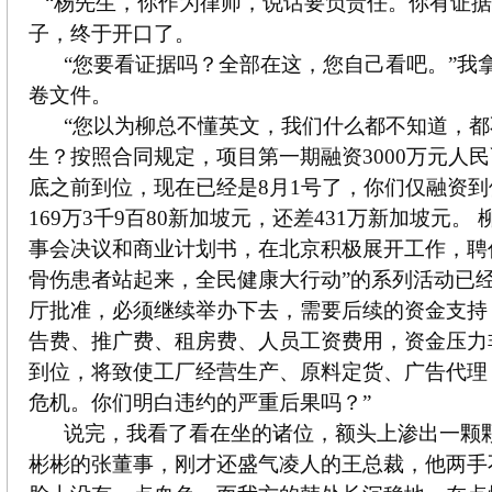
“杨先生，你作为律师，说话要负责任。你有证据
子，终于开口了。
“您要看证据吗？全部在这，您自己看吧。”我
卷文件。
“您以为柳总不懂英文，我们什么都不知道，
生？按照合同规定，项目第一期融资3000万元人民
底之前到位，现在已经是8月1号了，你们仅融资到
169万3千9百80新加坡元，还差431万新加坡元。
事会决议和商业计划书，在北京积极展开工作，聘任
骨伤患者站起来，全民健康大行动”的系列活动已
厅批准，必须继续举办下去，需要后续的资金支持
告费、推广费、租房费、人员工资费用，资金压力
到位，将致使工厂经营生产、原料定货、广告代理
危机。你们明白违约的严重后果吗？”
说完，我看了看在坐的诸位，额头上渗出一颗
彬彬的张董事，刚才还盛气凌人的王总裁，他两手