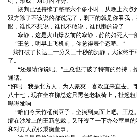
明，形成了对峙的阵势。
谈判已经持续了整整六个多小时，从晚上六点
双方除了不该说的都说完了，剩下的就是你看我，
眼，谁也不想说，谁也不敢说，谁也懒的说了。
寂静，这是火山爆发前的寂静，静的如死人一
“王总，明早上飞机前，你总得表个态吧。”
我打破了长达三十分又三十秒的沉静，大家终于
了。
“还是请你说吧。”王总也打破了特有的矜持，
通话。
“好吧，我是北方人，为人豪爽，喜欢直来直去。”
八十七，现在坐在柳总这只黑色老板椅上，扯起粗
嗡嗡发响。
“咱们今天竹桶倒豆子，全搁到桌面上吧。王总
缩在沙发上的王新总裁，又环视了一下办公室里的
和对方人员张秉衡董事。