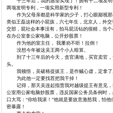
十三年后，我的愿望实现了！拥有十二项发明
两项发明专利，一项实用新型专利！
作为父母亲都是科学家的少子，打心眼鄙视那
类似王磊这样的小屁孩，六七年生，北京人，外交
交部，屁社会本事没有，拍马屁活钻的很精，当个
在办公室拿公家电脑，公开炒股票！
作为他的室主任， 我屡劝不听！拉倒！
没想今年被这吴王两个小人暗算。
到了十三年后的今天，贪官满地，买官卖官，
头。
我顿悟，吴破格提拔王，是作贼心虚，定拿了
为此他一定要找茬把我干掉！
记得，那天吴连起指责我对越级提王有意见，
公室用公家电脑炒股票，违反国家公务员条例时，
口大骂：“你给我滚！”他就是要故意激怒我，怕他
密暴露！