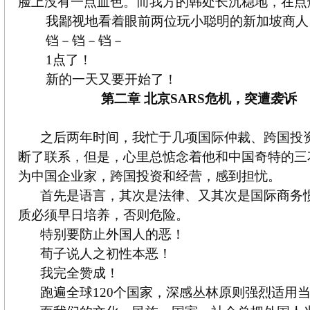
脸上没有一点血色。而我方的韩处长沉稳地，在点
我鄙视地看着眼前两位玩小聪明的新加坡商人
铛－铛－铛－
1点了！
新的一天又要开始了！
第二章 北京
SARS
危机
，突遭袭诉
之后两年时间，我忙于几项国际仲裁、跨国投
断了联系，但是，心里总惦念着他和中国奇特的三
为中国企业家，跨国投资和经营，感到担忧。
首先是语言，其次是法律、又其次是国际商务
质必须早日培养，否则危险。
特别要防止外国人的恶！
荀子说人之初性本恶！
我完全赞成！
跑遍全球120个国家，深感丛林原则强烈适用