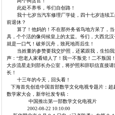
两个狗贪官！
此处不养爷，爷们自创路！
我十七岁当汽车修理厂学徒，四十七岁连续工
前退休？
算了！他妈的！不在那外务省鸟地方呆了，当
具，个个活的像伺候皇上的太监。爷们，大西北汉
就是一口气！破斧沉舟，致死地而后生！
当姓董的参赞要我交护照，还紧跟我，生怕我
声：“您老人家看错人了！我一不叛党！二不叛国！
大步流星走到部长办公室，将护照和辞职信直接请
长！
十三年的今天，回头看！
下海首先创造中国首部数学文化电视专题片：超越
数学家大会，新华社发专稿：
中国推出第一部数学文化电视片
2002-08-22 10:10:00