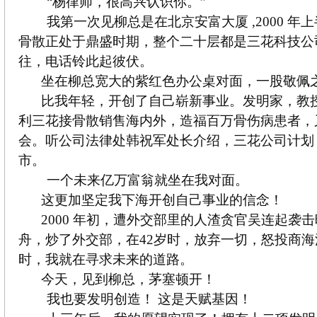
“杨律师，很高兴认识你。”
我第一次见柳总是在北京安富大厦 ,2000 年
骨散正处于鼎盛时期，整个二十层都是三花科技公
往，电话铃此起彼伏。
坐在柳总宽大的紫红色办公桌对面，一股敬佩
比我年轻，开创了自己崭新事业。发明家，教
利三花接骨散销售海内外，造福百万骨伤病患者，
会。听公司法律处韩祝军处长介绍，三花公司计划 2
市。
一个未来亿万富翁就坐在我对面。
这更加坚定我下海开创自己事业的信念！
2000 年初，遭外交部里的人渣贪官吴连起袭
舟，炒了外交部，在42岁时，放弃一切，怒投商
时，我就在寻求未来的道路。
今天，见到柳总，茅塞顿开！
我也要发明创造！ 这是天赋基因！