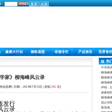
码：
会
健康大行动
柳欧基恩
幸酒专栏
产品资讯
世界骨
热
·
中华骨
·
柳海峰
学家》柳海峰风云录
·
柳海峰
·
柳海峰
信息网 | 日期：2013年7月15日 | 浏览
2382
次]
·
声明：
·
谈家桢院
·
柳海峰
版发行
·
高占祥部
风云录
·
新加坡、