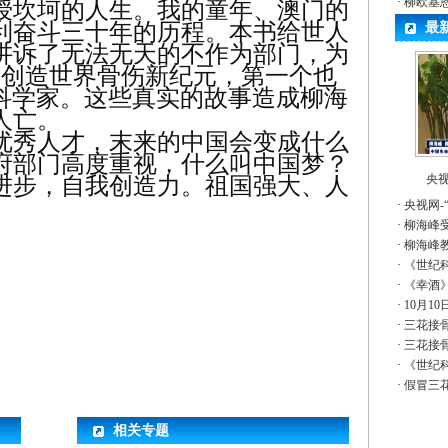
·
柳欧基
坎坷的人生。我的童年、澳门的
利奋斗三十年的历程。本书给世人
最
讲诉了无法无天的不作为部门，为
天创造世界骨伤新纪元，第一个也
的科学家。这些真实的故事造成柳海
人亡。
优秀人才，末来的中国会变成什么
府部门高度重视，什么叫中国梦？
央视
进步，自我创造力。祖国强大、人
。
·
央视网-
·
柳海峰
·
柳海峰
·
《世纪
恩
·
《幸酒
·
10月1
·
三花接骨
·
三花接骨
·
《世纪
·
假冒三
相关专题