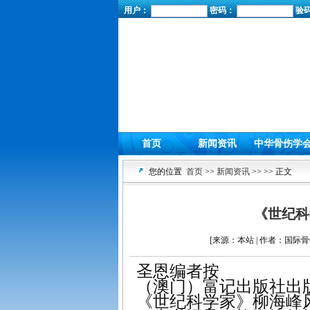
用户：
密码：
验
首页
新闻资讯
中华骨伤学
您的位置
首页
>>
新闻资讯
>>
>> 正文
《世纪科
[来源：本站 | 作者：国际骨伤
圣恩编者按
（澳门）富记出版社出
《世纪科学家》柳海峰