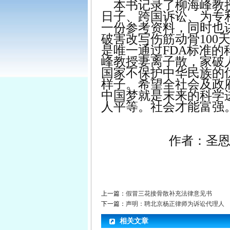
本书记录了柳海峰教授
日子、跨国诉讼、为专
一份参考资料，同时也
破害改写伤筋动骨100
是唯一通过FDA标准
峰教授妻离子散，家破
国家不保护中华民族的
样子。希望全社会及政
中国梦就是末来的科学
人平等。社会才能富强
作者：圣
上一篇：
假冒三花接骨散补充法律意见书
下一篇：
声明：聘北京杨正律师为诉讼代理人
相关文章