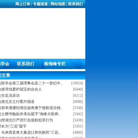
网上订单
|
专题报道
|
网站地图
|
联系我们
伤学会
联系我们
柳海峰专栏
门文章
伤医学会第三届理事会及二十一世纪中..
[10924]
教授寻找爱护国宝的合伙人
[6440]
先生近况采访
[6212]
教授北京之行图片报道
[6086]
目前幸酒遭到湖北福寿康宁侵权违法销..
[5548]
士赠书勉励并亲自题字“海峰大医师..
[5442]
教授湖北行严厉打击侵权犯罪行为
[5438]
长为“三花”题字
[5301]
马来西亚将大量进口骨伤新药“三花..
[4800]