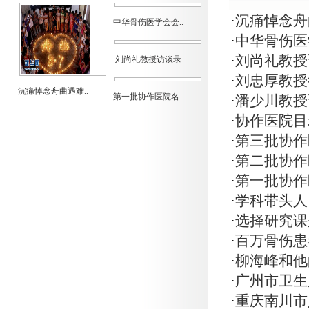
·
沉痛悼念舟
中华骨伤医学会会..
·
中华骨伤医
·
刘尚礼教授
刘尚礼教授访谈录
·
刘忠厚教授
沉痛悼念舟曲遇难..
第一批协作医院名..
·
潘少川教授
·
协作医院目
·
第三批协作
·
第二批协作
·
第一批协作
·
学科带头人
·
选择研究课
·
百万骨伤患
·
柳海峰和他
·
广州市卫生
·
重庆南川市