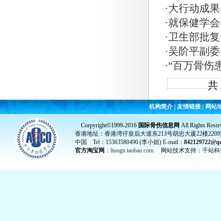
·
大行动成果
·
就保健学会
·
卫生部批复
·
吴阶平副委
·
“百万骨伤
共
机构简介
|
友情链接
|
网站
Corpyright©1999-2016
国际骨伤信息网
All Rights Reser
香港地址：香港湾仔皇后大道东213号胡忠大厦22楼2209
中国 Tel：15363580490 (李小姐) E-mail：
842129722@q
官方淘宝网
：
liuogn.taobao.com
网站技术支持：千站科