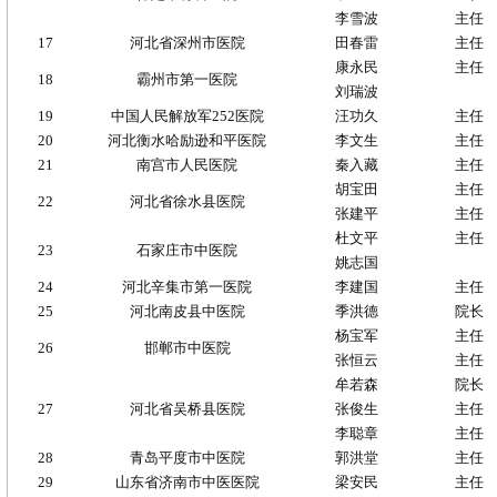
李雪波
主任
17
河北省深州市医院
田春雷
主任
康永民
主任
18
霸州市第一医院
刘瑞波
19
中国人民解放军
252
医院
汪功久
主任
20
河北衡水哈励逊和平医院
李文生
主任
21
南宫市人民医院
秦入藏
主任
胡宝田
主任
22
河北省徐水县医院
张建平
主任
杜文平
主任
23
石家庄市中医院
姚志国
24
河北辛集市第一医院
李建国
主任
25
河北南皮县中医院
季洪德
院长
杨宝军
主任
26
邯郸市中医院
张恒云
主任
牟若森
院长
27
河北省吴桥县医院
张俊生
主任
李聪章
主任
28
青岛平度市中医院
郭洪堂
主任
29
山东省济南市中医医院
梁安民
主任