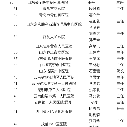
30
山东济宁医学院附属医院
王丹
主任
31
青岛市立医院
段以祥
主任
32
青岛市骨伤科医院
惠立升
崔正礼
主任
33
山东东营胜利石油管理局中心医院
马晓春
刘志宏
主任
34
莒县人民医院
孙天全
35
山东省东营市人民医院
高擎书
主任
36
山东枣庄市立医院
王建华
主任
37
山东省潍坊市中医医院
王景彦
主任
38
山东省高密市中医院
王林彬
主任
39
山东省滨州中医院
石宝营
院长
40
云南省丽江地区人民医院
李君文
主任
41
云南省大理市第一人民医院
李国泰
主任
42
昆明市第二人民医院
姚东礼
主任
43
云南曲靖市第一人民医院
马兆钦
主任
40
云南第一人民医院
(
昆华
)
杨华
主任
阴志昌
院长
41
四川省大邑县骨科医院
彭树森
江蓉华
主任
42
成都市中医医院