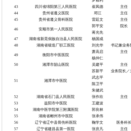
罗籍利
43
四川省绵阳第三人民医院
崔凤德
主任
44
贵州省遵义医院
邓江
主任
45
贵州省遵义骨科医院
雷廷文
主任
郭平安
院长
46
安顺市第一人民医院
蒋光先
47
湖南省新晃侗族自治县人民医院
杨国成
48
湖南省锻造厂职工医院
刘光华
书记兼业务
萧高启
主任
49
衡阳市中医医院
杨仲仁
50
湘潭市韶山医院
吴建平
主任
苏新平
业务院长／
武志平
51
湘潭市中医院
陈卫平
朱健武
52
湖南省石门县人民医院
张作欣
主任
53
益阳市中医院
王建波
54
湖南中医学院第三附属医院
郭良林
55
湖南省郴州市中医院
张承伟
56
辽宁省辽中县骨伤科医院
鞠学文
医务科
57
辽宁省建昌县第一医院
张庶凡
主任