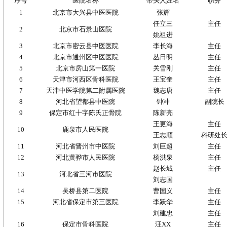
序号
医院名称
带头人姓名
职务
1
北京市大兴县中医医院
张辉
任立三
主任
2
北京市石景山医院
姚祖进
3
北京市密云县中医医院
李长海
主任
4
北京市通州区中医医院
丛日明
主任
5
北京市房山第一医院
关雪刚
主任
6
天津市河西区骨科医院
王宝奎
主任
7
天津中医学院第二附属医院
魏志唐
主任
8
河北省望都县中医院
钟冲
副院长
9
保定市红十字陈氏正骨院
陈新亮
王更海
主任
10
鹿泉市人民医院
王志顺
科研处
11
河北省晋州市中医院
刘巨超
主任
12
河北黄骅市人民医院
杨洪泉
主任
赵长城
主任
13
河北省三河市医院
刘志国
14
吴桥县第二医院
曹国义
主任
15
河北省保定市第三医院
李跃华
主任
刘建忠
主任
16
保定市骨科医院
汪
XX
主任