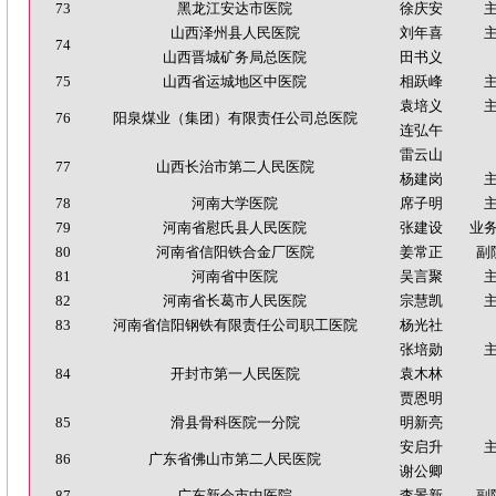
73
黑龙江安达市医院
徐庆安
山西泽州县人民医院
刘年喜
74
山西晋城矿务局总医院
田书义
75
山西省运城地区中医院
相跃峰
袁培义
76
阳泉煤业（集团）有限责任公司总医院
连弘午
雷云山
77
山西长治市第二人民医院
杨建岗
78
河南大学医院
席子明
79
河南省慰氏县人民医院
张建设
业
80
河南省信阳铁合金厂医院
姜常正
副
81
河南省中医院
吴言聚
82
河南省长葛市人民医院
宗慧凯
83
河南省信阳钢铁有限责任公司职工医院
杨光社
张培勋
84
开封市第一人民医院
袁木林
贾恩明
85
滑县骨科医院一分院
明新亮
安启升
86
广东省佛山市第二人民医院
谢公卿
87
广东新会市中医院
李景新
副