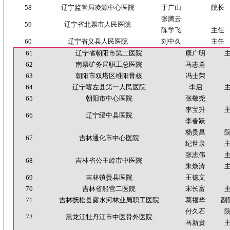
58
辽宁监管局凌源中心医院
于广山
院长
张腾云
59
辽宁省北票市人民医院
陈学飞
主任
60
辽宁省义县人民医院
刘中久
主任
61
辽宁省朝阳市第二医院
康广明
62
南票矿务局职工总医院
马志勇
63
朝阳市双塔区维阳骨核
冯士荣
64
辽宁喀左县第一人民医院
李启
65
朝阳市中心医院
张敬尧
李宝升
66
辽宁绥中县医院
李春跃
杨贵昌
67
吉林通化市中心医院
纪世泉
张志伟
68
吉林省公主岭市中医院
朱焕涛
69
吉林镇赉县医院
王德文
70
吉林省船营二医院
宋长富
71
吉林抚松县露水河林业局职工医院
葛福华
副
付久石
72
黑龙江牡丹江市中医骨外医院
马新贵