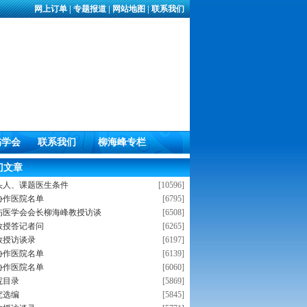
网上订单
|
专题报道
|
网站地图
|
联系我们
伤学会
联系我们
柳海峰专栏
门文章
头人、课题医生条件
[10596]
协作医院名单
[6795]
伤医学会会长柳海峰教授访谈
[6508]
教授答记者问
[6265]
教授访谈录
[6197]
协作医院名单
[6139]
协作医院名单
[6060]
院目录
[5869]
究选编
[5845]