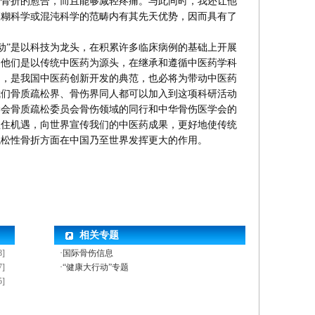
进骨折的愈合，而且能够减轻疼痛。与此同时，我还让他
模糊科学或混沌科学的范畴内有其先天优势，因而具有了
动”是以科技为龙头，在积累许多临床病例的基础上开展
，他们是以传统中医药为源头，在继承和遵循中医药学科
的，是我国中医药创新开发的典范，也必将为带动中医药
我们骨质疏松界、骨伤界同人都可以加入到这项科研活动
学会骨质疏松委员会骨伤领域的同行和中华骨伤医学会的
抓住机遇，向世界宣传我们的中医药成果，更好地使传统
疏松性骨折方面在中国乃至世界发挥更大的作用。
相关专题
8]
·国际骨伤信息
7]
·“健康大行动”专题
5]