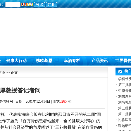
码：
会
健康大行动
柳欧基恩
幸酒专栏
产品资讯
世界骨
热
访谈
>> 正文
·
学科带
·
第二批
厚教授答记者问
·
中华骨
·
刘忠厚
息网 | 日期：2001年12月14日 | 浏览
6265
次]
·
刘尚礼
·
第三批
·
第一批
的委托，代表柳海峰会长在比利时的烈日市召开的第二届“国
·
协作医
上作了题为《百万骨伤患者站起来～全民健康大行动》的
·
课题研
并从社会经济学的角度阐述了“三花接骨散”在治疗骨伤病