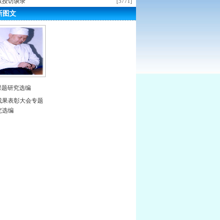
教授访谈录
[5771]
新图文
课题研究选编
成果表彰大会专题
究选编