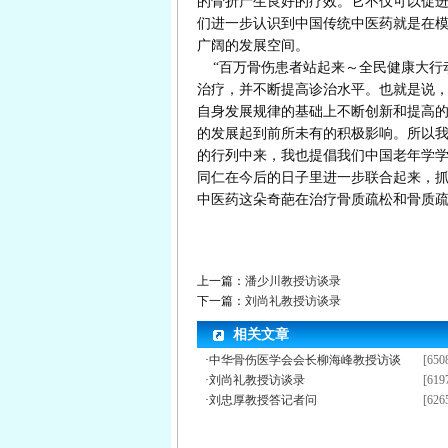
的骨折产生良好的疗效。它不仅可以促
们进一步认识到中国传统中医药就是在
广阔的发展空间。
“百万骨伤患者站起来～全民健康大行
治疗，并不断提高诊治水平。也就是说
自身发展规律的基础上不断创新和提高
的发展起到前所未有的积极影响。所以
的行列中来，我也提倡我们中国老年学
同仁在今后的日子里进一步联合起来，
中医药这朵奇葩在治疗骨质疏松和骨质
上一篇：
潘少川教授访谈录
下一篇：
刘尚礼教授访谈录
相关文章
·
中华骨伤医学会会长柳海峰教授访谈
[650
·
刘尚礼教授访谈录
[619
·
刘忠厚教授答记者问
[626