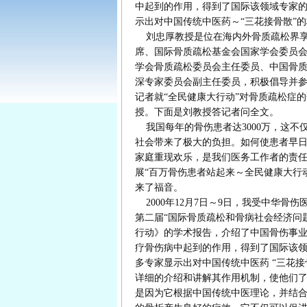
中起到的作用，得到了国际该领域专家
示出对中国传统中医药～“三花接骨散”
刘忠厚教授是位在海内外骨质疏松界享
席、国际骨质疏松基金会国家学会委员
学会骨质疏松委员会主任委员、中国骨
深专家委员会副主任委员，积极倡导并参
记者就“全民健康大行动”对骨质疏松症
授。下面是刘教授答记者问全文。
我国每年的骨伤患者达3000万，这不
社会带来了极大的负担。如何使患者早
家庭重现欢乐，是我们医务工作者的责
展“百万骨伤患者站起来～全民健康大行
来了福音。
2000年12月7日～9日，我受中华骨
第二届“国际骨质疏松和骨病社会经济问
行动》的学术报告，介绍了中国骨伤事业
疗骨伤病中起到的作用，得到了国际该
多专家显示出对中国传统中医药 “三花
详细的介绍和讲解其作用机制，使他们了
是因为它根据中国传统中医理论，并结