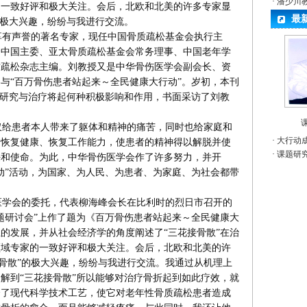
·
潘少川
的一致好评和极大关注。会后，北欧和北美的许多专家显
最
的极大兴趣，纷纷与我进行交流。
有声誉的著名专家，现任中国骨质疏松基金会执行主
会中国主委、亚太骨质疏松基金会常务理事、中国老年学
质疏松杂志主编。刘教授又是中华骨伤医学会副会长、资
与“百万骨伤患者站起来～全民健康大行动”。岁初，本刊
的研究与治疗将起何种积极影响和作用，书面采访了刘教
仅给患者本人带来了躯体和精神的痛苦，同时也给家庭和
·
大行动
日恢复健康、恢复工作能力，使患者的精神得以解脱并使
·
课题研
任和使命。为此，中华骨伤医学会作了许多努力，并开
动”活动，为国家、为人民、为患者、为家庭、为社会都带
伤医学会的委托，代表柳海峰会长在比利时的烈日市召开的
题研讨会”上作了题为《百万骨伤患者站起来～全民健康大
的发展，并从社会经济学的角度阐述了“三花接骨散”在治
领域专家的一致好评和极大关注。会后，北欧和北美的许
接骨散”的极大兴趣，纷纷与我进行交流。我通过从机理上
解到“三花接骨散”所以能够对治疗骨折起到如此疗效，就
合了现代科学技术工艺，使它对老年性骨质疏松患者造成