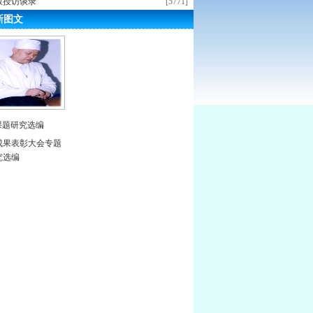
教授访谈录
[5771]
新图文
课题研究选编
成果表彰大会专题
究选编