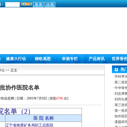
码：
会
健康大行动
柳欧基恩
幸酒专栏
产品资讯
世界骨
热
单位
>> 正文
·
学科带
·
第二批
批协作医院名单
·
中华骨
·
刘忠厚
信息网 | 日期：2001年7月9日 | 浏览
6796
次]
·
刘尚礼
·
第三批
院名单（2）
·
第一批
·
协作医
医 院 名称
·
课题研
辽宁省南票矿务局职工总医院