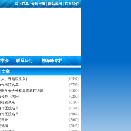
网上订单
|
专题报道
|
网站地图
|
联系我们
伤学会
联系我们
柳海峰专栏
门文章
头人、课题医生条件
[10597]
协作医院名单
[6796]
伤医学会会长柳海峰教授访谈
[6509]
教授答记者问
[6266]
教授访谈录
[6197]
协作医院名单
[6141]
协作医院名单
[6062]
院目录
[5869]
究选编
[5845]