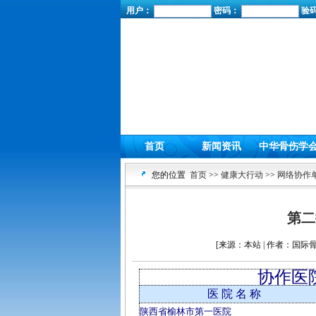
用户：
密码：
验
首页
新闻资讯
中华骨伤学
您的位置
首页
>>
健康大行动
>>
网络协作
第二
[来源：本站 | 作者：国际骨伤
协作医
医 院 名 称
陕西省榆林市第一医院