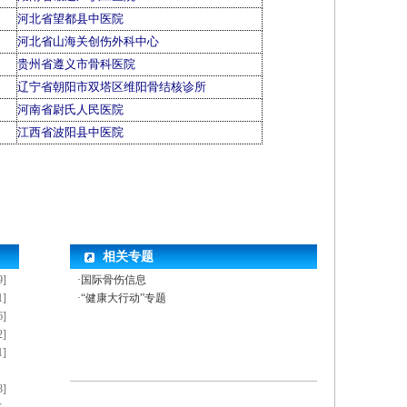
河北省望都县中医院
河北省山海关创伤外科中心
贵州省遵义市骨科医院
辽宁省朝阳市双塔区维阳骨结核诊所
河南省尉氏人民医院
江西省波阳县中医院
相关专题
9]
·国际骨伤信息
1]
·“健康大行动”专题
6]
2]
1]
8]