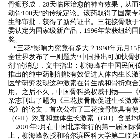
骨痂形成，28天临床治愈的神奇效果，从而
动骨100天”的传统定论。该药取得了国家专利
生部审批，获得了新药证书。三花接骨散于1
委认定为国家级新产品，1996年荣获纽约
奖。
“三花”影响力究竟有多大？1998年元月1
全世界发布了一则题为“中国推出可加快骨
剂”的消息，文中指出：柳海峰在中国民间
推出的纯中药制剂能有效促进人体内生长激
医学研究发现这种激素在骨生成和骨折愈合
用。之后不久，中国骨科类权威刊物——《
杂志刊出了题为《三花接骨散促进生长激素
究》的论文，首次公布了三花接骨散具有使
（GH）浓度和垂体生长激素（GH）含量均
2001年9月在中国北京举行的第一届国际
上，柳海峰教授和哈尔滨医科大学第二临床