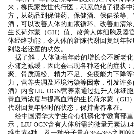
来，柳氏家族世代行医，积累总结了很多中
方，从药品到保健药、保健酒、保健茶等。常喝 
酒，可以改善人体的血液循环、改善血清浓
生长荷尔蒙（GH）值、改善人体细胞及器
体经络功能，令人体的新陈代谢回复到年轻
到返老还童的功效。
据了解，人体随着年龄的增长会不断老化
亦随之减缓，因此会出现各种老化的症状：
聚、骨质疏松、精力不足、免疫能力下降等
力，营养失调及环境污染等因素，引发许多
酒》内含LIU OGN营养素通过提升人体细
善血清浓度与提高血清的生长荷尔蒙（GH
代谢回复年轻时的状态，保持青春常在。
经中国清华大学生命有机磷化学教育部重
示，LIU OGN含有人体所需的微量元素达1
维生素4种，及一种分子量在364-365之间