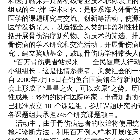
和医疗临床并具备初级专业技术职称以上的
组成的全球性学术团体；是联系海内外骨伤
医学的课题研究与交流、创新等活动，使源
医学发扬光大，以造福全人类的非盈利性社
括开展骨伤治疗新药物、新技术的筛选、推
骨伤病的学术研究和交流活动，开展骨伤病
究，建立奖励基金，鼓励骨伤病学科带头人
“百万骨伤患者站起来——全民健康大行动
小组组长，这是他情系患者、关爱社会的一
自 2000年7月16日在钓鱼台国宾馆举行新
会上形成了“星星之火，可以燎原”之势。
性成果：签约的协作医院66家，申请加盟协
已批准成立 186个课题组，参加课题研究的专
各课题组共承担245个研究课题项目。
活动中，由于骨伤病患者的收治将使用统
检和诊断方法，利用百万例大样本开展临床