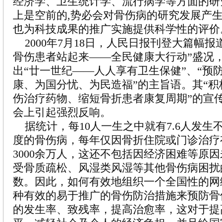
经济学、卫生统计学、流行病学等方面的研
上是空前的,势必会对骨伤病的研究发展产
也为科技成果的推广实施提供科学性的评价
2000年7月18日，人民日报刊登大篇幅报
骨伤患者站起来——全民健康大行动”盛况
出“廿一世纪——人人享有卫生保健”、“预
康、为国分忧、为民造福”的主旨语。其“
伤治疗药物、缩短骨折患者康复周期”的宣
会上引起强烈反响。
据统计，每10人一生之中就有7.6人发生
度的骨伤病，每年仅因骨折住院或门诊治疗
3000余万人，这还不包括因经济困难等原
受骨质疏松、风湿类风湿等其他骨伤病困扰
数。因此，如何有效地组织一个全国性的网
种有效的易于推广的骨伤防治措施来预防骨
的发生率、致残率，提高治愈率，这对于提