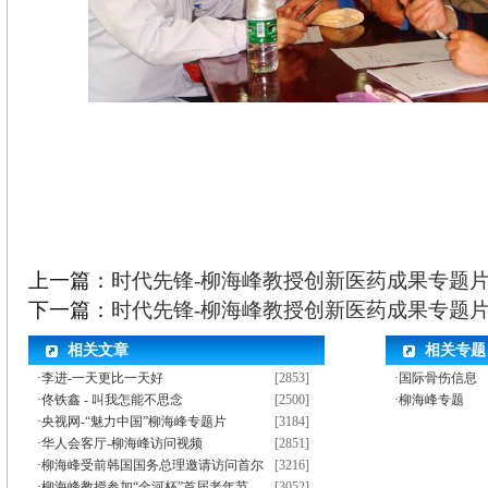
上一篇：
时代先锋-柳海峰教授创新医药成果专题
下一篇：
时代先锋-柳海峰教授创新医药成果专题
相关文章
相关专题
·
李进-一天更比一天好
[2853]
·国际骨伤信息
·
佟铁鑫 - 叫我怎能不思念
[2500]
·柳海峰专题
·
央视网-“魅力中国”柳海峰专题片
[3184]
·
华人会客厅-柳海峰访问视频
[2851]
·
柳海峰受前韩国国务总理邀请访问首尔
[3216]
·
柳海峰教授参加“金河杯”首届老年节
[3052]