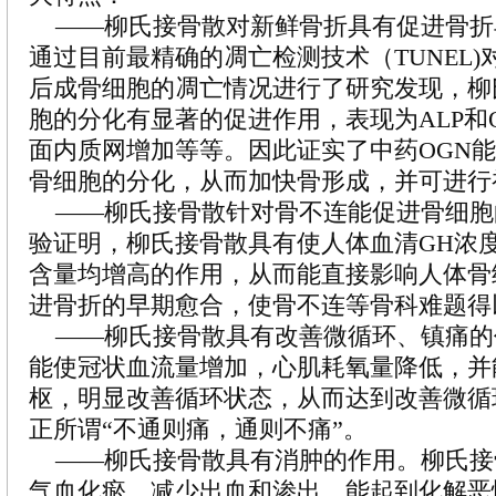
——柳氏接骨散对新鲜骨折具有促进骨折
通过目前最精确的凋亡检测技术（TUNEL
后成骨细胞的凋亡情况进行了研究发现，柳
胞的分化有显著的促进作用，表现为ALP和
面内质网增加等等。因此证实了中药OGN
骨细胞的分化，从而加快骨形成，并可进行
——柳氏接骨散针对骨不连能促进骨细胞
验证明，柳氏接骨散具有使人体血清GH浓
含量均增高的作用，从而能直接影响人体骨
进骨折的早期愈合，使骨不连等骨科难题得
——柳氏接骨散具有改善微循环、镇痛的
能使冠状血流量增加，心肌耗氧量降低，并
枢，明显改善循环状态，从而达到改善微循
正所谓“不通则痛，通则不痛”。
——柳氏接骨散具有消肿的作用。柳氏接
气血化瘀，减少出血和渗出，能起到化解恶