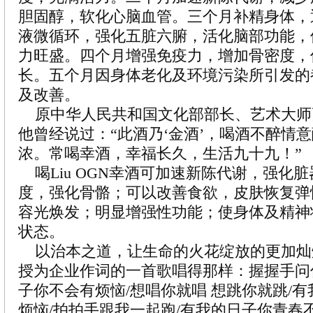
胆固醇，软化心脑血管。三个月补精身体，
液微循环，强化五脏六腑，活化脑部功能，
力旺盛。四个月增强免疫力，增加骨密度，
长。五个月因身体老化及环境污染所引发的
及改善。
原中华人民共和国文化部部长、艺术大师
他曾经说过：“此酒乃‘金酒’，喝酒不醉情
浓。常喝幸酒，幸福长久，生活九十九！”
喝Liu OGN幸酒可加速新陈代谢，强化
度，强化骨骼；可以改善食欲，皮肤恢复弹
容光焕发；明显增强性功能；使身体及精神
状态。
以治本之道，让生命的火花绽放的更加灿
授为企业作词的一首歌唱得那样：握握手问
子你不会有烦恼/想唱你就唱 想跳你就跳/
烦恼/拍拍手跟我一起跑/有我的日子你青春