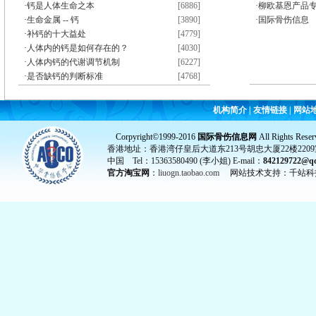
·
钙是人体生命之本
[6886]
·柳欧基恩产品
·
生命金属 -- 钙
[3890]
·国际骨伤信息
·
补钙的十大益处
[4779]
·
人体内的钙是如何存在的？
[4030]
·
人体内钙的代谢调节机制
[6227]
·
是否缺钙的判断标准
[4768]
机构简介
|
友情链接
|
网站
Corpyright©1999-2016
国际骨伤信息网
All Rights Reser
香港地址：香港湾仔皇后大道东213号胡忠大厦22楼2209
中国 Tel：15363580490 (李小姐) E-mail：
842129722@q
官方淘宝网
：
liuogn.taobao.com
网站技术支持：千站科