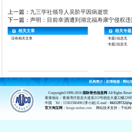
上一篇：
九三学社领导人吴阶平因病逝世
下一篇：
声明：目前幸酒遭到湖北福寿康宁侵权违
相关文章
相关专题
·没有相关文章
·专题1信息无
·专题2信息无
机构简介
|
友情链接
|
网站
Corpyright©1999-2016
国际骨伤信息网
All Rights Reser
香港地址：香港湾仔皇后大道东213号胡忠大厦22楼2209
中国 Tel：15363580490 (李小姐) E-mail：
842129722@q
官方淘宝网
：
liuogn.taobao.com
网站技术支持：千站科