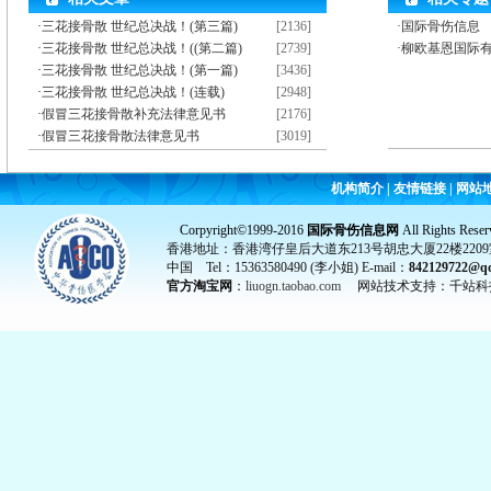
·
三花接骨散 世纪总决战！(第三篇)
[2136]
·国际骨伤信息
·
三花接骨散 世纪总决战！((第二篇)
[2739]
·柳欧基恩国际
·
三花接骨散 世纪总决战！(第一篇)
[3436]
·
三花接骨散 世纪总决战！(连载)
[2948]
·
假冒三花接骨散补充法律意见书
[2176]
·
假冒三花接骨散法律意见书
[3019]
机构简介
|
友情链接
|
网站
Corpyright©1999-2016
国际骨伤信息网
All Rights Reser
香港地址：香港湾仔皇后大道东213号胡忠大厦22楼2209
中国 Tel：15363580490 (李小姐) E-mail：
842129722@q
官方淘宝网
：
liuogn.taobao.com
网站技术支持：千站科