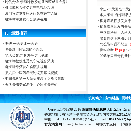
·
时代先锋-柳海峰教授创新医药成果专题片
·
柳海峰教授接受兴宁电视台采访
·
李进-一天更比一天
·
澳门宣道堂专家医疗队在兴宁会诊
·
华人频道-柳海峰教
·
柳海峰幸酒发布会演讲视频
·
柳海峰教授接受兴
·
柳海峰幸酒发布会
·
中国骨科第一人尚
最新推荐
·
著名骨伤专家潘少
·
李进-一天更比一天好
·
怎么能叫我不想念
[
·
佟铁鑫 - 叫我怎能不思念
·
骨科诊断
评
(7.2
[图]
·
华人会客厅-柳海峰访问视频
·
2005年国际骨伤新
·
柳海峰教授接受兴宁电视台采访
·
柳海峰幸酒发布会演讲视频
·
第六届中医药发展论坛开幕式视频
·
中国骨科第一人尚天裕高度评价接骨散
·
著名骨伤专家潘少川介绍接骨神药
机构简介
|
友情链接
|
网站
Corpyright©1999-2016
国际骨伤信息网
All Rights Reser
香港地址：香港湾仔皇后大道东213号胡忠大厦22楼2209
中国 Tel：15363580490 (李小姐) E-mail：
842129722@q
官方淘宝网
：
liuogn.taobao.com
网站技术支持：千站科