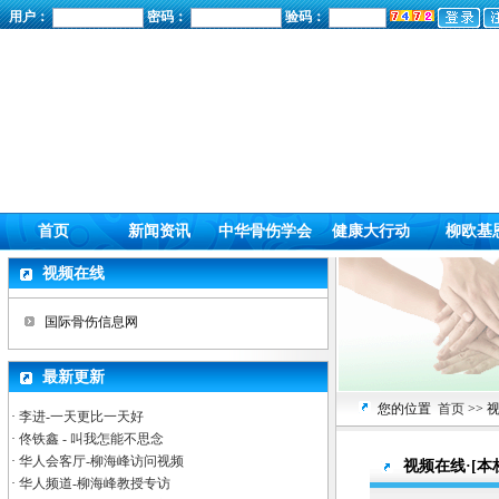
用户：
密码：
验码：
首页
新闻资讯
中华骨伤学会
健康大行动
柳欧基
视频在线
国际骨伤信息网
最新更新
您的位置
首页
>> 
·
李进-一天更比一天好
·
佟铁鑫 - 叫我怎能不思念
·
华人会客厅-柳海峰访问视频
视频在线·[本
·
华人频道-柳海峰教授专访