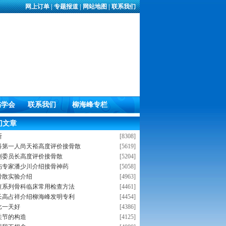
网上订单
|
专题报道
|
网站地图
|
联系我们
伤学会
联系我们
柳海峰专栏
门文章
断
[8308]
科第一人尚天裕高度评价接骨散
[5619]
副委员长高度评价接骨散
[5204]
伤专家潘少川介绍接骨神药
[5058]
骨散实验介绍
[4963]
查系列骨科临床常用检查方法
[4461]
长高占祥介绍柳海峰发明专利
[4454]
比一天好
[4386]
关节的构造
[4125]