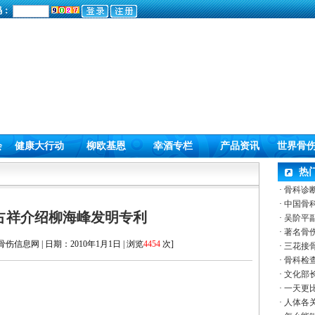
码：
会
健康大行动
柳欧基恩
幸酒专栏
产品资讯
世界骨
热
·
骨科诊
·
中国骨
占祥介绍柳海峰发明专利
·
吴阶平
·
著名骨
伤信息网 | 日期：2010年1月1日 | 浏览
4454
次]
·
三花接
·
骨科检
·
文化部
·
一天更
·
人体各