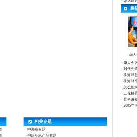
·
怎么能
最
华人
·
华人会
·
时代先
·
柳海峰
·
柳海峰
·
怎么能
·
三花接
·
骨科诊
·
2005
相关专题
2]
·柳海峰专题
0]
·柳欧基恩产品专题