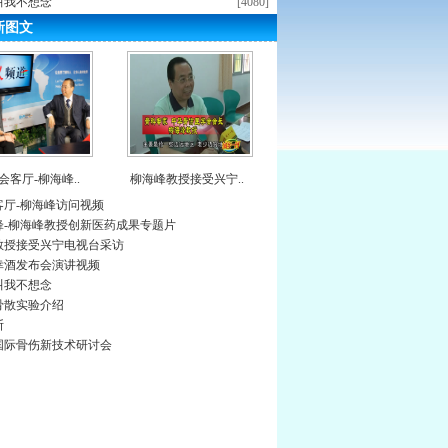
叫我不想念
[4080]
新图文
会客厅-柳海峰..
柳海峰教授接受兴宁..
客厅-柳海峰访问视频
锋-柳海峰教授创新医药成果专题片
教授接受兴宁电视台采访
幸酒发布会演讲视频
叫我不想念
骨散实验介绍
断
年国际骨伤新技术研讨会