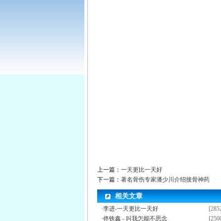
上一篇：
一天更比一天好
下一篇：
著名骨伤专家潘少川介绍接骨神药
相关文章
·
李进-一天更比一天好
[285
·
佟铁鑫 - 叫我怎能不思念
[250