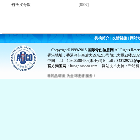
·
柳氏接骨散
[8007]
机构简介
|
友情链接
|
网站
Corpyright©1999-2016
国际骨伤信息网
All Rights Reser
香港地址：香港湾仔皇后大道东213号胡忠大厦22楼2209
中国 Tel：15363580490 (李小姐) E-mail：
842129722@q
官方淘宝网
：
liuogn.taobao.com
网站技术支持：千站科
限公司创办 我们致力于骨科药品研发 为全球患者服务！