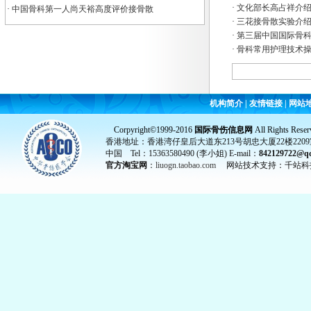
·
文化部长高占祥介
·
中国骨科第一人尚天裕高度评价接骨散
·
三花接骨散实验介
·
第三届中国国际骨
·
骨科常用护理技术
机构简介
|
友情链接
|
网站
Corpyright©1999-2016
国际骨伤信息网
All Rights Reser
香港地址：香港湾仔皇后大道东213号胡忠大厦22楼2209
中国 Tel：15363580490 (李小姐) E-mail：
842129722@q
官方淘宝网
：
liuogn.taobao.com
网站技术支持：千站科