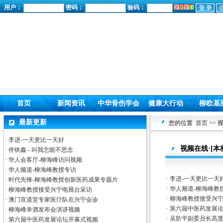
用户：
密码：
验码：
首页
新闻资讯
中华骨伤学会
健康大行动
柳欧基
最新更新
您的位置
首页
>> 
·
李进-一天更比一天好
视频在线·[本
·
佟铁鑫 - 叫我怎能不思念
·
华人会客厅-柳海峰访问视频
·
华人频道-柳海峰教授专访
·
李进-一天更比一天
·
时代先锋-柳海峰教授创新医药成果专题片
·
华人频道-柳海峰教
·
柳海峰教授接受兴宁电视台采访
·
柳海峰教授接受兴
·
澳门宣道堂专家医疗队在兴宁会诊
·
第六届中医药发展
·
柳海峰幸酒发布会演讲视频
·
吴阶平副委员长高
·
第六届中医药发展论坛开幕式视频