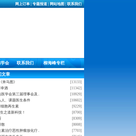
网上订单
|
专题报道
|
网站地图
|
联系我们
伤学会
联系我们
柳海峰专栏
门文章
-《奔马图》
[13133]
GN幸酒
[11342]
医学会第三届理事会及..
[10929]
头人、课题医生条件
[10602]
OGN细胞再生素
[9229]
养生之道新科技！
[8700]
断
[8309]
骨散
[8008]
素治疗恶性肿瘤放化疗..
[7703]