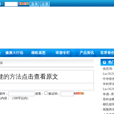
码：
会
健康大行动
柳欧基恩
幸酒专栏
产品资讯
世界骨
热
方法
·
徐悲鸿
·
Liu O
健的方法
点击查看原文
·
中华骨伤
·
学科带
·
Liu 
邮件：
游客：
验证码：
·
幸酒--
论内容：（100字以内）
·
骨科诊
·
柳氏接
·
细胞再生