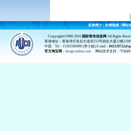
机构简介
|
友情链接
|
网站
Corpyright©1999-2016
国际骨伤信息网
All Rights Reser
香港地址：香港湾仔皇后大道东213号胡忠大厦22楼2209
中国 Tel：15363580490 (李小姐) E-mail：
842129722@q
官方淘宝网
：
liuogn.taobao.com
网站技术支持：千站科