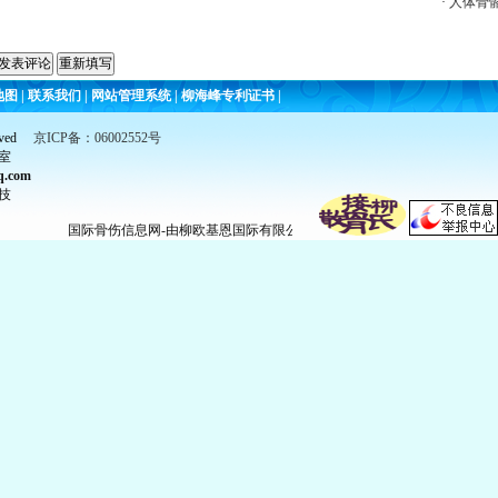
·
人体骨
地图
|
联系我们
|
网站管理系统
|
柳海峰专利证书
|
ved
京ICP备：06002552号
室
q.com
技
国际骨伤信息网-由柳欧基恩国际有限公司创办 我们致力于骨科药品研发 