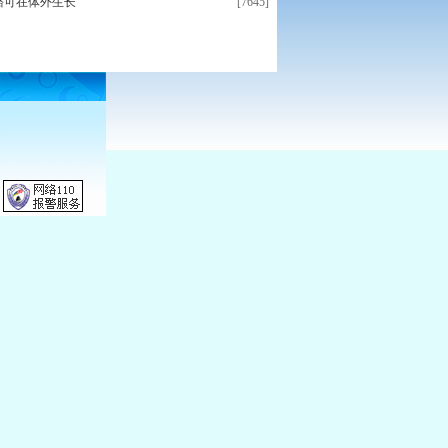
骼可在体外生长
[7645]
为全球患者服务！