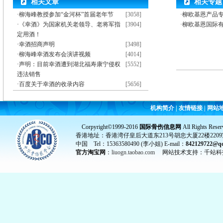
相关文章
相关专题
·
柳海峰教授参加“金河杯”首届老年节
[3058]
·柳欧基恩产品
·
《幸酒》为国家机关老领导、老将军指
[3904]
·柳欧基恩国际
定用酒！
·
幸酒招商声明
[3498]
·
柳海峰幸酒发布会演讲视频
[4014]
·
声明：目前幸酒遭到湖北福寿康宁侵权
[5552]
违法销售
·
百度关于幸酒的收录内容
[5656]
机构简介
|
友情链接
|
网站
Corpyright©1999-2016
国际骨伤信息网
All Rights Reser
香港地址：香港湾仔皇后大道东213号胡忠大厦22楼2209
中国 Tel：15363580490 (李小姐) E-mail：
842129722@q
官方淘宝网
：
liuogn.taobao.com
网站技术支持：千站科
国