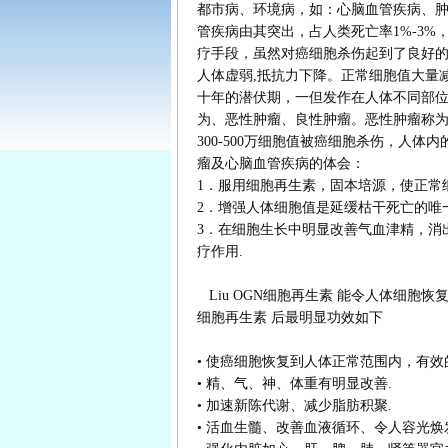
都市病、环境病，如：心脑血管疾病、
管疾病由其突出，占人类死亡率1%-3
疗手段，虽然对癌细胞杀伤起到了良好
人体虚弱,抵抗力下降。正常细胞值大量
十年的潜伏期，一但发作在人体不同部
为、恶性肿瘤、良性肿瘤。恶性肿瘤称
300-500万细胞值被癌细胞杀伤，人
瘤及心脑血管疾病的体会：
1．服用细胞再生素，固本培源，使正常
2．增强人体细胞值是延缓枯干死亡的唯
3．在细胞生长中明显改善气血津精，消
疗作用.
Liu OGN细胞再生素 能令人体细胞恢
细胞再生素 后最明显功效如下
• 使癌细胞恢复到人体正常范围内，有效
• 精、气、神、体重有明显改善.
• 加速新陈代谢、减少脂肪积聚.
• 活血生髓、改善血液循环、令人容光焕