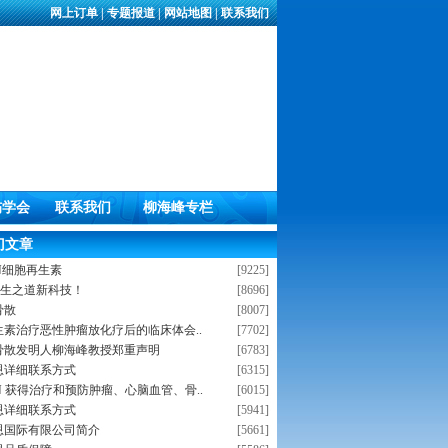
网上订单
|
专题报道
|
网站地图
|
联系我们
伤学会
联系我们
柳海峰专栏
门文章
OGN细胞再生素
[9225]
养生之道新科技！
[8696]
骨散
[8007]
生素治疗恶性肿瘤放化疗后的临床体会..
[7702]
骨散发明人柳海峰教授郑重声明
[6783]
恩详细联系方式
[6315]
OGN 获得治疗和预防肿瘤、心脑血管、骨..
[6015]
恩详细联系方式
[5941]
恩国际有限公司简介
[5661]