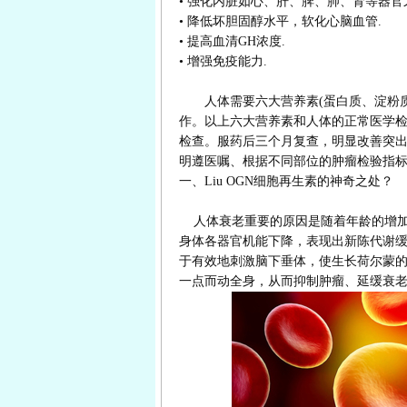
• 强化内脏如心、肝、脾、肺、肾等器官
• 降低坏胆固醇水平，软化心脑血管.
• 提高血清GH浓度.
• 增强免疫能力.
人体需要六大营养素(蛋白质、淀粉质
作。以上六大营养素和人体的正常医学
检查。服药后三个月复查，明显改善突
明遵医嘱、根据不同部位的肿瘤检验指
一、Liu OGN细胞再生素的神奇之处？
人体衰老重要的原因是随着年龄的增加
身体各器官机能下降，表现出新陈代谢缓慢
于有效地刺激脑下垂体，使生长荷尔蒙
一点而动全身，从而抑制肿瘤、延缓衰