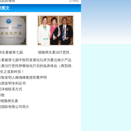
恩品质保障
[5586]
新图文
再生素被第七届..
细胞再生素治疗恶性..
生素被第七届中医药发展论坛评为重点推介产品
生素治疗恶性肿瘤放化疗后的临床体会（典型病..
养生之道新科技！
骨散发明人柳海峰教授郑重声明
教授发明专利证书
恩详细联系方式
骨散
OGN细胞再生素
恩国际有限公司简介