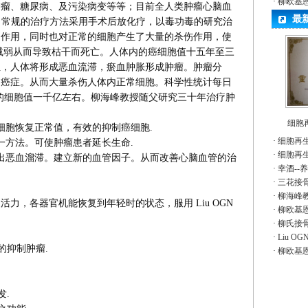
·
柳欧基
肿瘤、糖尿病、及污染病变等等；目前全人类肿瘤心脑血
最
%，常规的治疗方法采用手术后放化疗，以毒功毒的研究治
的作用，同时也对正常的细胞产生了大量的杀伤作用，使
减弱从而导致枯干而死亡。人体内的癌细胞值十五年至三
位，人体将形成恶血流滞，瘀血肿胀形成肿瘤。肿瘤分
为癌症。从而大量杀伤人体内正常细胞。科学性统计每日
体内的细胞值一千亿左右。柳海峰教授随父研究三十年治疗肿
细胞
细胞恢复正常值，有效的抑制癌细胞.
·
细胞再
一方法。可使肿瘤患者延长生命.
·
细胞再
出恶血溜滞。建立新的血管因子。从而改善心脑血管的治
·
幸酒--
·
三花接
·
柳海峰
复活力，各器官机能恢复到年轻时的状态，服用 Liu OGN
·
柳欧基
·
柳氏接
·
Liu 
的抑制肿瘤.
·
柳欧基
发.