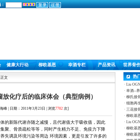
码：
会
健康大行动
柳欧基恩
幸酒专栏
产品资讯
世界骨
热
 正文
·
Liu 
·
幸酒--
瘤放化疗后的临床体会（典型病例）
·
柳氏接
·
细胞再
峰 | 日期：2011年3月23日 | 浏览
7702
次]
·
三花接
·
柳欧基
·
Liu 
的新陈代谢亦随之减慢，且代谢值大于吸收值，因此
·
柳欧基
肪集聚、骨质疏松等等，同时产生精力不足、免疫力下降
·
柳欧基
养失调及环境污染等周边 环境因素，更是引发了许多的