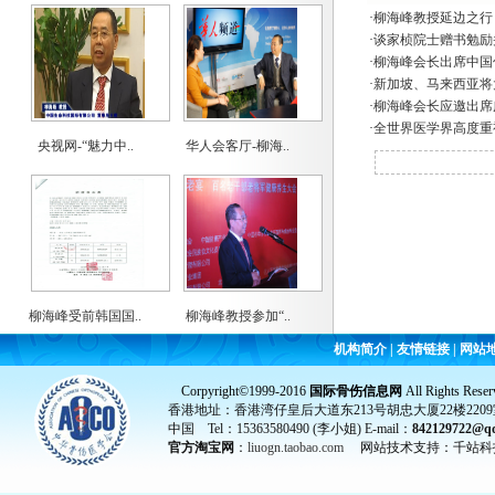
·
柳海峰教授延边之行
·
谈家桢院士赠书勉励并
·
柳海峰会长出席中国
·
新加坡、马来西亚将大
·
柳海峰会长应邀出席广
·
全世界医学界高度重
央视网-“魅力中..
华人会客厅-柳海..
柳海峰受前韩国国..
柳海峰教授参加“..
机构简介
|
友情链接
|
网站
Corpyright©1999-2016
国际骨伤信息网
All Rights Reser
香港地址：香港湾仔皇后大道东213号胡忠大厦22楼2209
中国 Tel：15363580490 (李小姐) E-mail：
842129722@q
官方淘宝网
：
liuogn.taobao.com
网站技术支持：千站科