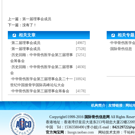
上一篇：
第一届理事会成员
下一篇：没有了！
相关文章
相关专题
·
第二届理事会成员
[4967]
·中华骨伤医学
·
第一届理事会成员
[7528]
·国际骨伤信息
·
历史回顾：中华骨伤医学会第三届理事
[5251]
会筹备会
·
历史回顾：中华骨伤医学会第二届理事
[4830]
会
·
中华骨伤医学会第三届理事会及二十一
[10924]
世纪中国接骨学国际高峰论坛大会
·
中华骨伤医学会第三届理事会筹备会
[4178]
机构简介
|
友情链接
|
网站
Corpyright©1999-2016
国际骨伤信息网
All Rights Reser
香港地址：香港湾仔皇后大道东213号胡忠大厦22楼2209
中国 Tel：15363580490 (李小姐) E-mail：
842129722@q
官方淘宝网
：
liuogn.taobao.com
网站技术支持：千站科