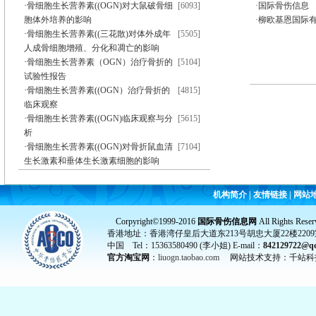
·
骨细胞生长营养素((OGN)对大鼠破骨细
[6093]
·国际骨伤信息
胞体外培养的影响
·柳欧基恩国际
·
骨细胞生长营养素((三花散)对体外成年
[5505]
人成骨细胞增殖、分化和凋亡的影响
·
骨细胞生长营养素（OGN）治疗骨折的
[5104]
试验性报告
·
骨细胞生长营养素((OGN）治疗骨折的
[4815]
临床观察
·
骨细胞生长营养素((OGN)临床观察与分
[5615]
析
·
骨细胞生长营养素((OGN)对骨折鼠血清
[7104]
生长激素和垂体生长激素细胞的影响
机构简介
|
友情链接
|
网站
Corpyright©1999-2016
国际骨伤信息网
All Rights Reser
香港地址：香港湾仔皇后大道东213号胡忠大厦22楼2209
中国 Tel：15363580490 (李小姐) E-mail：
842129722@q
官方淘宝网
：
liuogn.taobao.com
网站技术支持：千站科