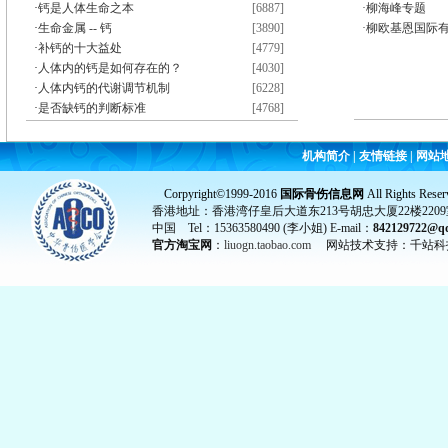
·
钙是人体生命之本
[6887]
·柳海峰专题
·
生命金属 -- 钙
[3890]
·柳欧基恩国际
·
补钙的十大益处
[4779]
·
人体内的钙是如何存在的？
[4030]
·
人体内钙的代谢调节机制
[6228]
·
是否缺钙的判断标准
[4768]
机构简介
|
友情链接
|
网站
Corpyright©1999-2016
国际骨伤信息网
All Rights Reser
香港地址：香港湾仔皇后大道东213号胡忠大厦22楼2209
中国 Tel：15363580490 (李小姐) E-mail：
842129722@q
官方淘宝网
：
liuogn.taobao.com
网站技术支持：千站科