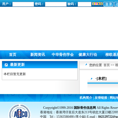
用户：
密码：
验码：
首页
新闻资讯
中华骨伤学会
健康大行动
柳欧基
最新更新
您的位置
首页
>>
·本栏目暂无更新
·[本栏]
机构简介
|
友情链接
|
网站
Corpyright©1999-2016
国际骨伤信息网
All Rights Reser
香港地址：香港湾仔皇后大道东213号胡忠大厦22楼2209
中国 Tel：15363580490 (李小姐) E-mail：
842129722@q