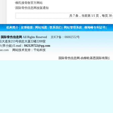
·
柳氏接骨散官方网站
·
国际骨伤信息网改版通知
共 7 条，当前第 1/1 页，每页 30
机构简介
|
友情链接
|
网站地图
|
联系我们
|
网站管理系统
|
柳海峰专利证书
|
6
国际骨伤信息网
All Rights Reserved
京ICP备：06002552号
道东213号胡忠大厦22楼2209室
 (李小姐) E-mail：
842129722@qq.com
bao.com
网站技术支持：千站科技
国际骨伤信息网-由柳欧基恩国际有限公司