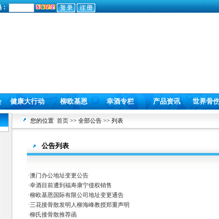
码：
会
健康大行动
柳欧基恩
幸酒专栏
产品资讯
世界骨
您的位置
首页
>> 全部公告 >> 列表
公告列表
·
澳门办公地址变更公告
·
幸酒目前遭到福寿康宁侵权销售
·
柳欧基恩国际有限公司地址变更通告
·
三花接骨散发明人柳海峰教授郑重声明
·
柳氏接骨散推荐函