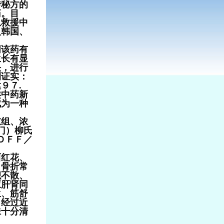
传秘方的
药。目
急救援中
入韩国、
该药有
生长有显
头，进行
例证实：
９７.
类中药新
成为一种
重组、浓
门）柳氏
ＤＦＦ／
西红花、
。骨折常
积不散、
应肝肾同
生、筋舒
，经过近
味十分清