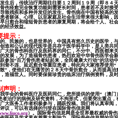
生后，传统治疗周期往往要１２周到１９周（即８４天
骨伤痊愈完全恢复功能则需更长时间，患者若不及时接
导致残疾和多种并发症的发生。骨伤病在中国有较高的
患者躯体、心理、以至家庭及社会生活带来很大影响，
早日愈合和缩短骨折患者的康复周期，将会给个人、社
的经济效益。
要提示：
、民族的，也是世界的，中国具有悠久历史的医学，与
创造和公认的现代医学是共存于医学科学中，是人类共
广大的骨伤科医疗及医药界的同仁，不分中、西医都来
的发展，为了造福骨伤患者，热烈欢迎中华骨伤医学会
跃参加“百万骨伤患者站起来，全民健康大行动”的活动
骨不连、延迟愈合等重症患者，特此向大家推荐使用“
散”，使他们在无痛苦的２８天中骨折愈合，从而提高治
，造福世人。同时要保留珍贵的临床治疗病例资料，及
。
别声明：
学会的骨科医疗及医药同仁，您所提供的使用“（澳门
患者治疗的病例及研究资料，不拘形式，但要突出重点，
广大医务工作者积极参与，踊跃投稿。我们将认真审阅
评议，可以有选择的刊登在国际骨伤信息网
/www.liuco.org
）。国际骨伤信息网是全世界最权威的骨伤
伤医药及学术界有着重大影响力。国际骨伤信息网的宗