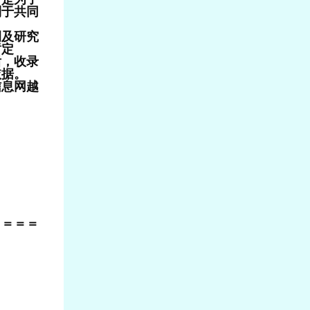
利于共同
例及研究
暂定
后，收录
依据。
息网越
＝＝＝＝