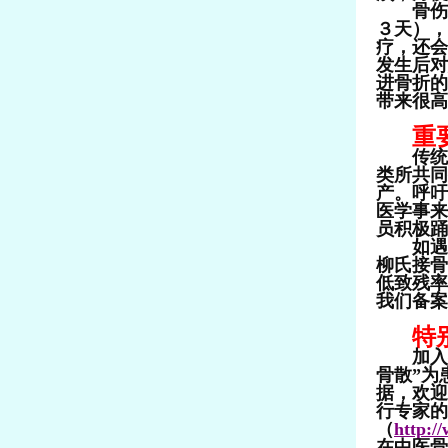
骨伤发
３天），
疗，还会
发生后对
进骨折的
带来很高
重
传统的
类所共同
产。呼吁
医学事来
员积极踊
如遇到
柳氏接骨
低致残率
我们备案
特
加入我
骨散”为
据，欢迎
行专家的
（
http:/
在中医骨