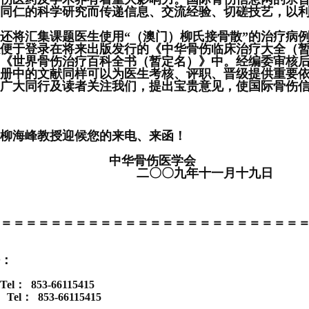
同仁的科学研究而传递信息、交流经验、切磋技艺，以
将汇集课题医生使用“（澳门）柳氏接骨散”的治疗病
便于登录在将来出版发行的《中华骨伤临床治疗大全（
《世界骨伤治疗百科全书（暂定名）》中。经编委审核
册中的文献同样可以为医生考核、评职、晋级提供重要
大同行及读者关注我们，提出宝贵意见，使国际骨伤信
海峰教授迎候您的来电、来函！
华骨伤医学会
〇〇九年十一月十九日
＝＝＝＝＝＝＝＝＝＝＝＝＝＝＝＝＝＝＝＝＝＝＝＝
：
： 853-66115415
el： 853-66115415