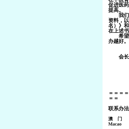
促进医药
提高。
我们还
资料，以
名）》和
在上述书
希望广
办越好。
会长柳
中
二
＝＝＝＝
＝＝
联系办法
澳 门 Tel
Macao T