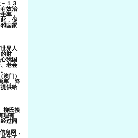
～１３
受有效治
发生率，
因此，促
会和国家
世界人
同的财
关心我国
新、老会
中。
（澳门）
愈率、降
时提供给
）柳氏接
有理有
，经过同
信息网，
旨是为了