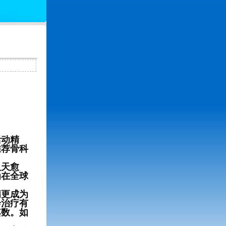
活动精
推荐骨科
八天愈
为在全球
更成为
诊治疗有
其数。如