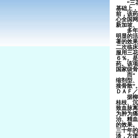
“三花
基础上，
前，该药
心全国网
新加坡、
多年来
明显的活
著的效果
二次临床
服用三花
６％。是
药。该项
国家级骨
而“（
缩剂型、
接骨散”
ＤＡＦ／2
据柳海
桂枝、沉
致血脉离
为肿为痛
治、精血
的效果。
三十年的
淡，方便