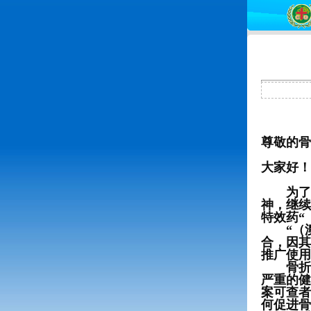
尊敬的骨
大家好！
为了继
神，继续
特效药“
“（澳
合，因其
推广使用
骨折是
严重的健
案可查者
何促进骨