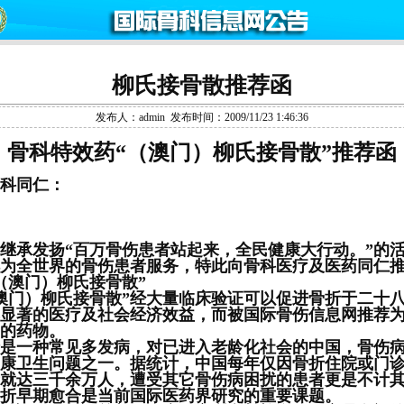
柳氏接骨散推荐函
发布人：admin 发布时间：2009/11/23 1:46:36
骨科特效药“（澳门）柳氏接骨散”推荐函
科同仁：
承发扬“百万骨伤患者站起来，全民健康大行动。”的
为全世界的骨伤患者服务，特此向骨科医疗及医药同仁
（澳门）柳氏接骨散”
门）柳氏接骨散”经大量临床验证可以促进骨折于二十
显著的医疗及社会经济效益，而被国际骨伤信息网推荐
的药物。
一种常见多发病，对已进入老龄化社会的中国，骨伤病
康卫生问题之一。据统计，中国每年仅因骨折住院或门
就达三千余万人，遭受其它骨伤病困扰的患者更是不计
折早期愈合是当前国际医药界研究的重要课题。