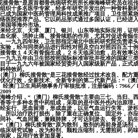
接骨散”是原首都骨伤病研究所所长柳海峰研究员在祖
组织十多名医学专家，经多年研究开发出的一种骨科新
已成为国家中医药管理局科技成果推广项目，卫生部紧
络医院推荐产品。它以药品形式通过多国认证，已经进
美国等海外市场。
经北京、天津、厦门、银川、山东等地实际应用，证明
血化瘀、消肿止痛、接骨续筋的作用，尤其对促进骨痂
。一九九四年秋，卫生部指定湖北中医药研究院负责牵
实验，经与同类药品进行阳性对照及空白对照四百五十
接骨散１４天有骨痂生成，２８天临床治愈，总有效率达
一九九五年由卫生部按照国际标准审批并批准的国家三
目于一九九六年被国家经贸委列入国家级新产品，正式
科特效药。
澳门）柳氏接骨散”是三花接骨散经过技术改良、配方
优化疗效，全新技术、全新专利的第二代新产品：“（澳
。经澳门卫生局药物事务厅审核批准，注册编码：7966／
009
峰介绍，“（澳门）柳氏接骨散”主要由三七、当归、
香等十多种名贵中药组成，采取的是中医外伤内治原理
经妄行、恶血留滞，形成血淤，以至气血运行失常、淤
。所以治疗跌打损伤，除了重在正确复位、固定外，亦
同补、气血同重，兼顾肺脾，才可达到淤去、骨充、肌
“（澳门）柳氏接骨散”原为散剂，散剂的再前身是汤剂
临床研究试验，改为粉剂、颗粒压缩剂，无需煎药，药
病家，应用疗效更加显著。